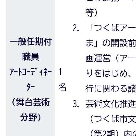
等）
「つくばア
一般任期付
ま」の開設
職員
画運営（ア
ｱｰﾄｺｰﾃﾞｨﾈｰ
1
りをはじめ
ﾀｰ
名
行に関わる
(舞台芸術
芸術文化推
分野)
（つくば市
（第2期）内