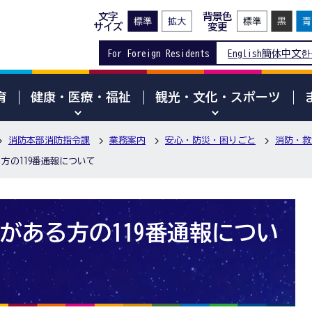
文字
背景色
サイズ
変更
For Foreign Residents
English
簡体中文
한
育
健康・医療・福祉
観光・文化・スポーツ
消防本部消防指令課
業務案内
安心・防災・困りごと
消防・救
方の119番通報について
がある方の119番通報につい