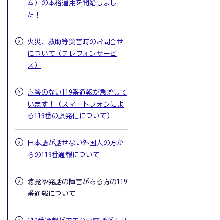
ム）の本格運用を開始しまし
た！
火災、救助等災害時のお問合せ
について（テレフォンサービ
ス）
応答のない119番通報が急増して
います！（スマートフォンによ
る119番の誤発信について）
日本語が話せない外国人の方か
らの119番通報について
聴覚や発話の障害がある方の119
番通報について