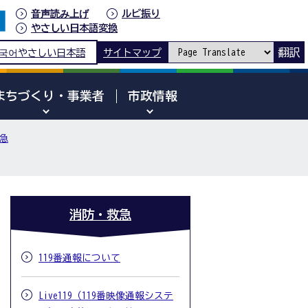
音声読み上げ
ルビ振り
やさしい日本語変換
翻訳
국어
やさしい日本語
サイトマップ
まちづくり・事業者
市政情報
急
消防・救急
119番通報について
Live119（119番映像通報システ