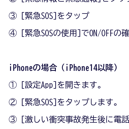
③ [緊急SOS]をタップ
④ [緊急SOSの使用]でON/OFFの
iPhoneの場合（iPhone14以降）
① [設定App]を開きます。
② [緊急SOS]をタップします。
③ [激しい衝突事故発生後に電