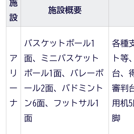
施
施設概要
設
バスケットボール1
各種
ア
面、ミニバスケット
ト等
リ
ボール1面、バレーボ
台、
ー
ール2面、バドミント
審判
ナ
ン6面、フットサル1
用机5
面
脚