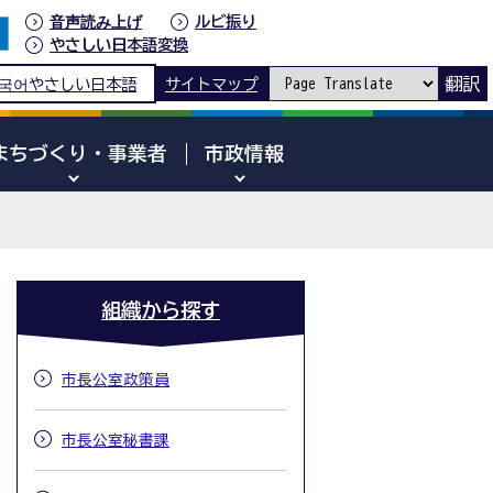
音声読み上げ
ルビ振り
やさしい日本語変換
翻訳
국어
やさしい日本語
サイトマップ
まちづくり・事業者
市政情報
組織から探す
市長公室政策員
市長公室秘書課