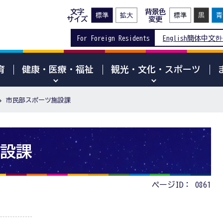
文字
背景色
サイズ
変更
For Foreign Residents
English
簡体中文
한
育
健康・医療・福祉
観光・文化・スポーツ
市民部スポーツ施設課
設課
ページID：
0861