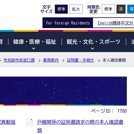
文字
背景色
サイズ
変更
For Foreign Residents
English
簡体中文
한
育
健康・医療・福祉
観光・文化・スポーツ
市民部市民窓口課
業務案内
証明書・手続き
本人確認書類
ページID：
1700
民異動届
戸籍関係の証明書請求の際の本人確認書
類