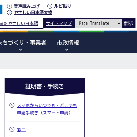
音声読み上げ
ルビ振り
やさしい日本語変換
翻訳
국어
やさしい日本語
サイトマップ
まちづくり・事業者
市政情報
証明書・手続き
スマホからいつでも・どこでも
申請手続き（スマート申請）
窓口