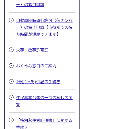
ー）の窓口申請
自動車臨時運行許可（仮ナンバ
ー）の電子申請【市役所での待
ち時間が短縮できます】
火葬・改葬許可証
おくやみ窓口のご案内
旧姓(旧氏)併記の手続き
住民基本台帳の一部の写しの閲
覧
「特別永住者証明書」に関する
手続き