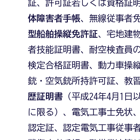
証、許可証若しくは資格証
体障害者手帳
、無線従事者
型船舶操縦免許証
、宅地建
者技能証明書、耐空検査員
検定合格証明書、動力車操
銃・空気銃所持許可証、教
歴証明書
（平成24年4月1
に限る）、電気工事士免状
認定証、認定電気工事従事