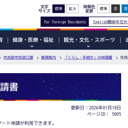
文字
背景色
サイズ
変更
For Foreign Residents
English
簡体中文
한
育
健康・医療・福祉
観光・文化・スポーツ
市民部市民窓口課
業務案内
「くらし・手続き」の申請書
住民
請書
更新日：2026年01月19日
ページID：
5005
マート申請が利用できます。