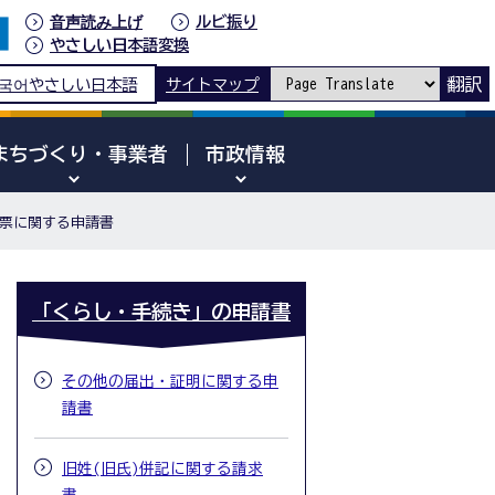
音声読み上げ
ルビ振り
やさしい日本語変換
翻訳
국어
やさしい日本語
サイトマップ
まちづくり・事業者
市政情報
票に関する申請書
「くらし・手続き」の申請書
その他の届出・証明に関する申
請書
旧姓(旧氏)併記に関する請求