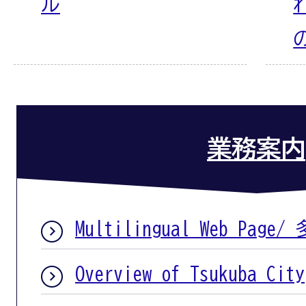
ル
業務案内
Multilingual Web Pag
Overview of Tsukuba City