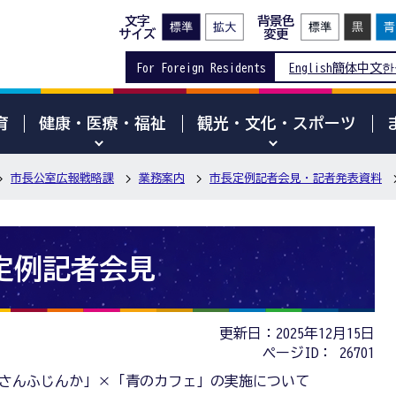
文字
背景色
サイズ
変更
For Foreign Residents
English
簡体中文
한
育
健康・医療・福祉
観光・文化・スポーツ
市長公室広報戦略課
業務案内
市長定例記者会見・記者発表資料
日定例記者会見
更新日：2025年12月15日
ページID：
26701
さんふじんか」×「青のカフェ」の実施について