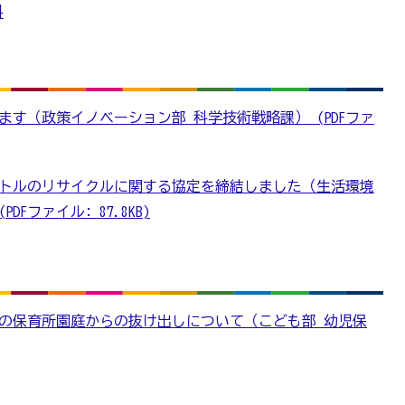
料
す（政策イノベーション部 科学技術戦略課） (PDFファ
トルのリサイクルに関する協定を締結しました（生活環境
Fファイル: 87.8KB)
の保育所園庭からの抜け出しについて（こども部 幼児保