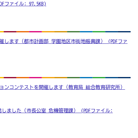
ファイル: 97.5KB)
します（都市計画部 学園地区市街地振興課） (PDFファ
ションコンテストを開催します（教育局 総合教育研究所）
しました（市長公室 危機管理課） (PDFファイル: