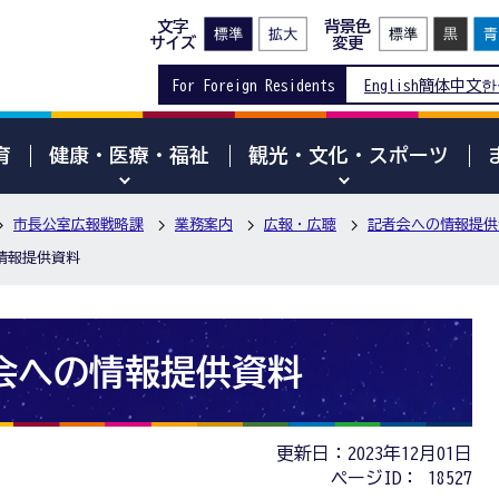
文字
背景色
サイズ
変更
For Foreign Residents
English
簡体中文
한
育
健康・医療・福祉
観光・文化・スポーツ
市長公室広報戦略課
業務案内
広報・広聴
記者会への情報提供
の情報提供資料
者会への情報提供資料
更新日：2023年12月01日
ページID：
18527