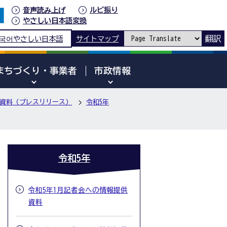
音声読み上げ
ルビ振り
やさしい日本語変換
翻訳
국어
やさしい日本語
サイトマップ
まちづくり・事業者
市政情報
資料（プレスリリース）
令和5年
令和5年
令和5年1月記者会への情報提供
資料