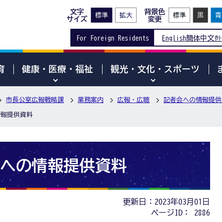
文字
背景色
サイズ
変更
For Foreign Residents
English
簡体中文
한
育
健康・医療・福祉
観光・文化・スポーツ
市長公室広報戦略課
業務案内
広報・広聴
記者会への情報提供
情報提供資料
会への情報提供資料
更新日：2023年03月01日
ページID：
2886