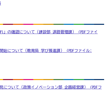
料
」の確認について（建設部 道路管理課） (PDFファイ
始について（教育局 学び推進課） (PDFファイル:
見について（政策イノベーション部 企画経営課） (PDFフ