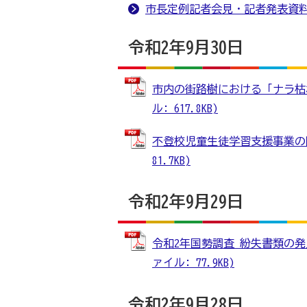
市長定例記者会見・記者発表資
令和2年9月30日
市内の街路樹における「ナラ枯れ
ル: 617.8KB)
不登校児童生徒学習支援事業の開
81.7KB)
令和2年9月29日
令和2年国勢調査 紛失書類の発
ァイル: 77.9KB)
令和2年9月28日