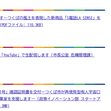
～つくばの風土を表現した新商品「S電話LA SENSE」を
Fファイル: 110.3KB)
YouTube」で生配信します（市長公室 危機管理課）
1号」確認証明書を交付ーつくば市が再使用型有人宇宙ロ
業家を支援しますー（政策イノベーション部 スタートア
3MB)