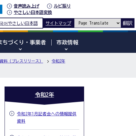
音声読み上げ
ルビ振り
やさしい日本語変換
翻訳
국어
やさしい日本語
サイトマップ
まちづくり・事業者
市政情報
資料（プレスリリース）
令和2年
令和2年
令和2年1月記者会への情報提供
資料