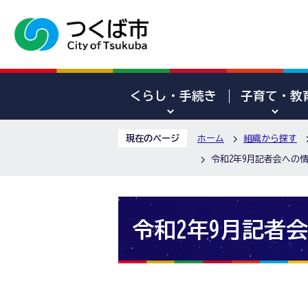
くらし・手続き
子育て・教
現在のページ
ホーム
組織から探す
令和2年9月記者会への
令和2年9月記者