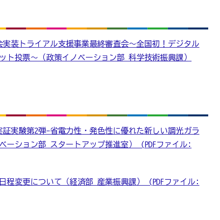
.0社会実装トライアル支援事業最終審査会～全国初！デジタル
ネット投票～（政策イノベーション部 科学技術振興課）
実証実験第2弾-省電力性・発色性に優れた新しい調光ガラ
ーション部 スタートアップ推進室） (PDFファイル:
程変更について（経済部 産業振興課） (PDFファイル: