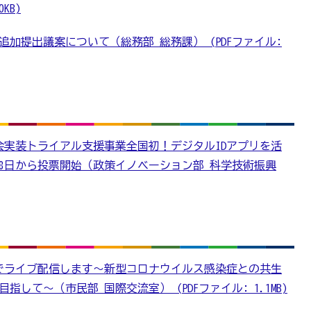
KB)
追加提出議案について（総務部 総務課） (PDFファイル:
.0社会実装トライアル支援事業全国初！デジタルIDアプリを活
18日から投票開始（政策イノベーション部 科学技術振興
beでライブ配信します～新型コロナウイルス感染症との共生
して～（市民部 国際交流室） (PDFファイル: 1.1MB)