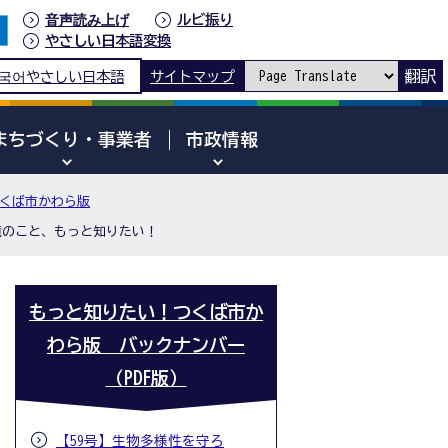
音声読み上げ
ルビ振り
やさしい日本語変換
翻訳
국어
やさしい日本語
サイトマップ
まちづくり・事業者
市政情報
くば市かわら版
境のこと、もっと知りたい！
もっと知りたい！つくば市か
わら版 バックナンバー
（PDF版）
【59号】生物多様性を守ろ