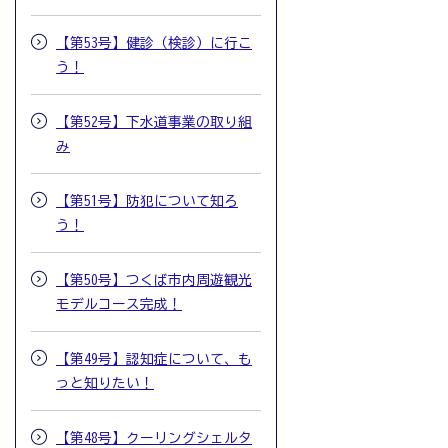
【第53号】健診（検診）に行こ
う！
【第52号】下水道事業の取り組
み
【第51号】防犯について知ろ
う！
【第50号】つくば市内周遊観光
モデルコース完成！
【第49号】認知症について、も
っと知りたい！
【第48号】クーリングシェルタ