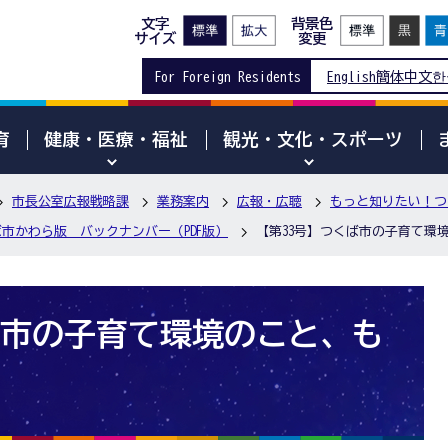
文字
背景色
サイズ
変更
For Foreign Residents
English
簡体中文
한
育
健康・医療・福祉
観光・文化・スポーツ
市長公室広報戦略課
業務案内
広報・広聴
もっと知りたい！つ
市かわら版 バックナンバー（PDF版）
【第33号】つくば市の子育て環
ば市の子育て環境のこと、も