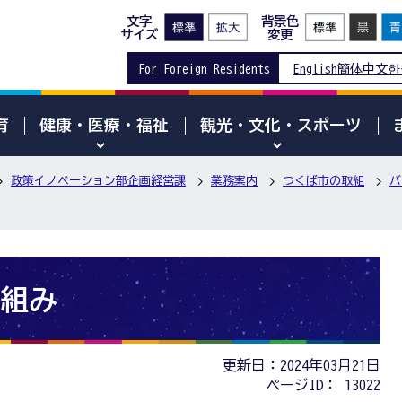
文字
背景色
サイズ
変更
For Foreign Residents
English
簡体中文
한
育
健康・医療・福祉
観光・文化・スポーツ
政策イノベーション部企画経営課
業務案内
つくば市の取組
バ
組み
更新日：2024年03月21日
ページID：
13022