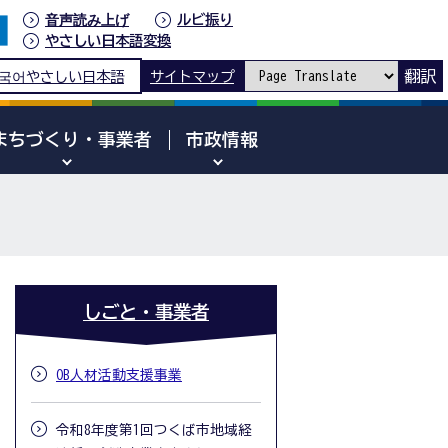
音声読み上げ
ルビ振り
やさしい日本語変換
翻訳
국어
やさしい日本語
サイトマップ
まちづくり・事業者
市政情報
しごと・事業者
OB人材活動支援事業
令和8年度第1回つくば市地域経