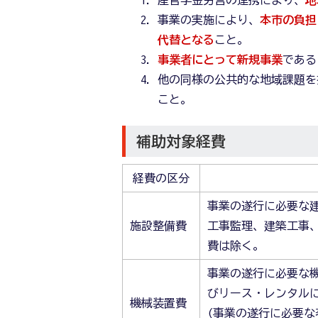
事業の実施により、
本市の負担
代替となる
こと。
事業者にとって新規事業
である
他の同様の公共的な地域課題を
こと。
補助対象経費
経費の区分
事業の遂行に必要な
施設整備費
工事監理、建築工事
費は除く。
事業の遂行に必要な
びリース・レンタル
機械装置費
(事業の遂行に必要