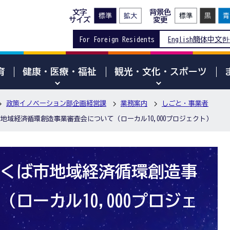
文字
背景色
サイズ
変更
For Foreign Residents
English
簡体中文
한
育
健康・医療・福祉
観光・文化・スポーツ
政策イノベーション部企画経営課
業務案内
しごと・事業者
市地域経済循環創造事業審査会について（ローカル10,000プロジェクト）
つくば市地域経済循環創造事
ローカル10,000プロジェ