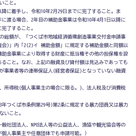
いこと。
以降に着手し、令和10年2月29日までに完了すること。ま
に渡る場合、2年目の補助金事業は令和10年4月1日以降に
でに完了すること。
の総額が、「つくば市地域経済循環創造事業交付金申請事
査会)」内「2(2)イ 補助金額」に規定する補助金額と同額以
補助金事業により取得する財産に抵当権その他の担保権を設
あること。なお、上記の融資及び貸付額は見込みであっても
が事業者等の連帯保証人(経営者保証)となっていない融資
、所得税(個人事業主の場合に限る。)、法人税及び消費税
3年つくば市条例第29号)第2条に規定する暴力団員又は暴力
ないこと。
般社団法人、NPO法人等の公益法人、漁協や観光協会等の
が個人事業主や任意団体でも申請可能。）