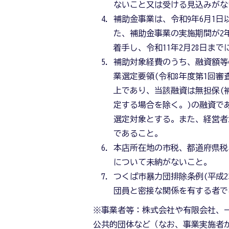
ないこと又は受ける見込みがな
補助金事業は、令和9年6月1日
た、補助金事業の実施期間が2年
着手し、令和11年2月28日ま
補助対象経費のうち、融資額等
業選定要領(令和8年度第1回審
上であり、当該融資は無担保(
定する場合を除く。)の融資で
選定対象とする。また、経営者
であること。
本店所在地の市税、都道府県税
について未納がないこと。
つくば市暴力団排除条例(平成2
団員と密接な関係を有する者で
※事業者等：株式会社や有限会社、一
公共的団体など（なお、事業実施者