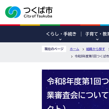
くらし・手続き
子育て・教
現在のページ
ホーム
組織から探す
令和8年度第1回つくば
令和8年度第1回
業審査会について（