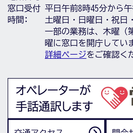
窓口受付
平日午前8時45分から午
時間:
土曜日・日曜日・祝日
一部の業務は、木曜（第
曜に窓口を開庁してい
詳細ページ
をご確認く
交通アクセス
問合