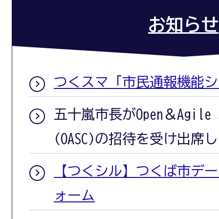
お知らせ
つくスマ「市民通報機能シ
五十嵐市長がOpen＆Agile Sm
(OASC)の招待を受け出席
【つくシル】つくば市デー
ォーム