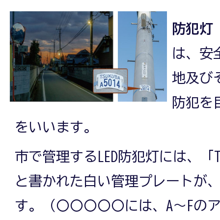
防犯灯
は、安
地及び
防犯を
をいいます。
市で管理するLED防犯灯には、「TS
と書かれた白い管理プレートが
す。（〇〇〇〇〇には、A～Fの