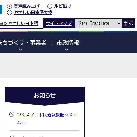
音声読み上げ
ルビ振り
やさしい日本語変換
翻訳
국어
やさしい日本語
サイトマップ
まちづくり・事業者
市政情報
お知らせ
つくスマ「市民通報機能システ
ム」