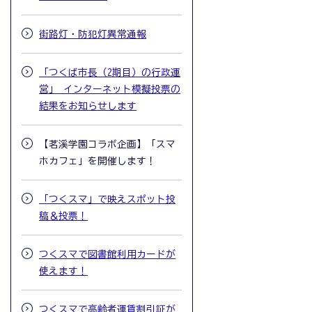
街路灯・防犯灯異常通報
「つくば市長（2期目）の行政運
営」 インターネット模擬投票の
結果をお知らせします
【茗溪学園コラボ企画】「スマ
ホカフェ」を開催します！
「つくスマ」で映えスポット投
稿＆投票！
つくスマで図書館利用カードが
使えます！
つくスマで高齢者運賃割引証が