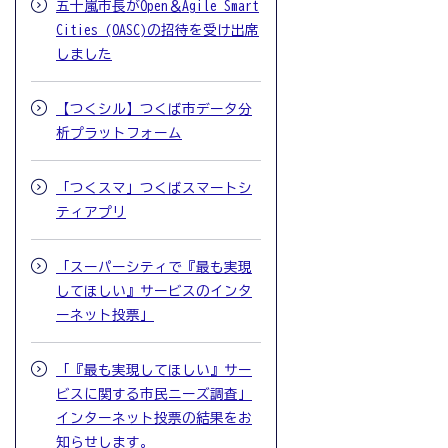
五十嵐市長がOpen＆Agile Smart
Cities (OASC)の招待を受け出席
しました
【つくシル】つくば市データ分
析プラットフォーム
「つくスマ」つくばスマートシ
ティアプリ
「スーパーシティで『最も実現
してほしい』サービスのインタ
ーネット投票」
「『最も実現してほしい』サー
ビスに関する市民ニーズ調査」
インターネット投票の結果をお
知らせします。