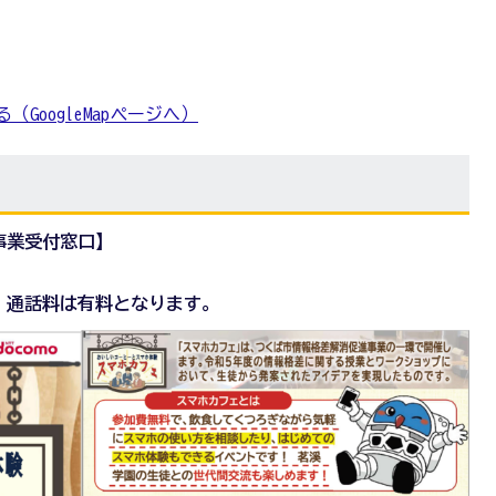
見る（GoogleMapページへ）
事業受付窓口】
7時。通話料は有料となります。