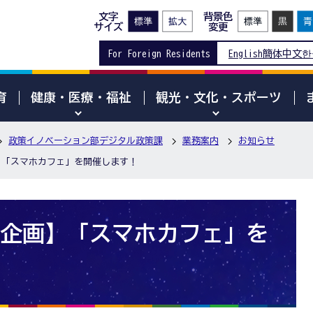
文字
背景色
サイズ
変更
For Foreign Residents
English
簡体中文
한
育
健康・医療・福祉
観光・文化・スポーツ
政策イノベーション部デジタル政策課
業務案内
お知らせ
】「スマホカフェ」を開催します！
企画】「スマホカフェ」を