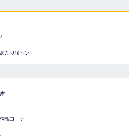
ン
あたり16トン
管庫
、情報コーナー
介