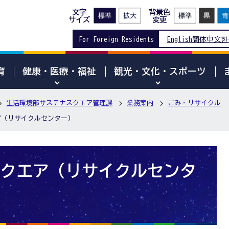
文字
背景色
サイズ
変更
For Foreign Residents
English
簡体中文
한
育
健康・医療・福祉
観光・文化・スポーツ
生活環境部サステナスクエア管理課
業務案内
ごみ・リサイクル
ア（リサイクルセンター）
クエア（リサイクルセンタ