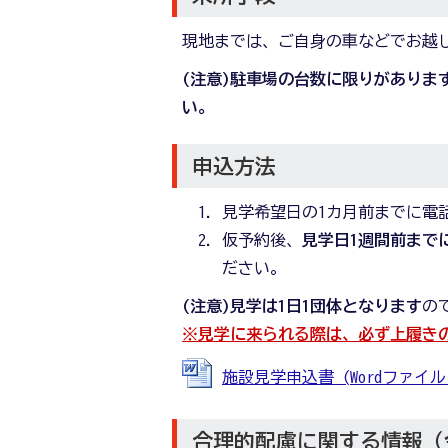
現地までは、ご自身の車などでお越
(注意)駐車場の台数に限りがありま
い。
申込方法
見学希望日の1カ月前までに電
仮予約後、
見学日1週間前まで
ださい。
(注意)見学は1日1団体となります
の
※見学に来られる際は、必ず上履き
施設見学申込書 (Wordファイル: 
合理的配慮に関する情報（令