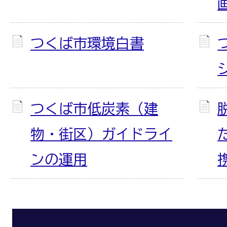
つくば市環境白書
つくば市低炭素（建
物・街区）ガイドライ
ンの運用