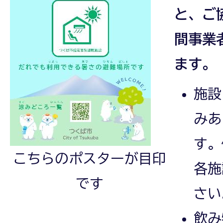
と、ご
間事業
ます。
施設
みあ
す。
こちらのポスターが目印
各施
です
さい
飲み