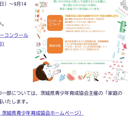
日）～9月14
い。
ターコンクール
B)
の一部については、茨城県青少年育成協会主催の「家庭の
薦いたします。
 茨城県青少年育成協会ホームページ）