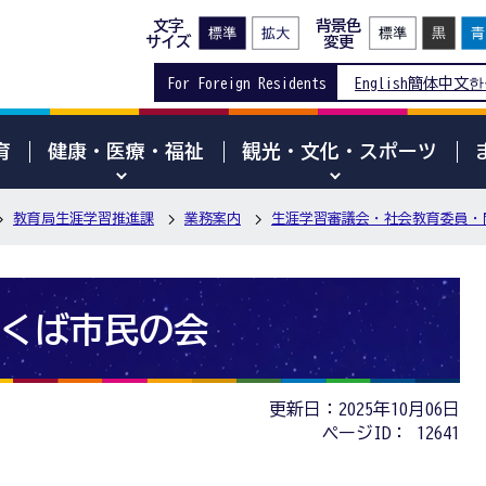
文字
背景色
サイズ
変更
For Foreign Residents
English
簡体中文
한
育
健康・医療・福祉
観光・文化・スポーツ
教育局生涯学習推進課
業務案内
生涯学習審議会・社会教育委員・
くば市民の会
更新日：2025年10月06日
ページID：
12641