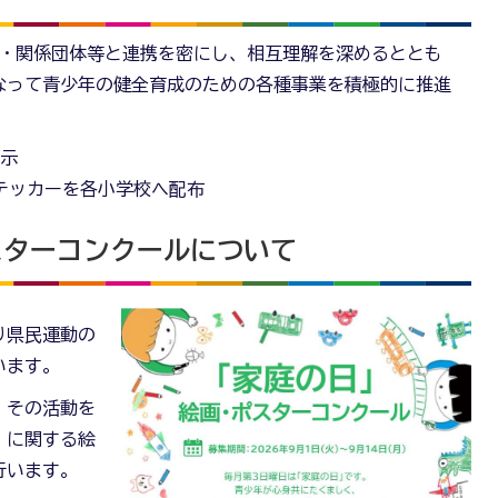
A・関係団体等と連携を密にし、相互理解を深めるととも
なって青少年の健全育成のための各種事業を積極的に推進
展示
ステッカーを各小学校へ配布
スターコンクールについて
り県民運動の
います。
、その活動を
」に関する絵
行います。