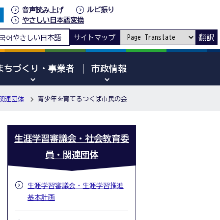
音声読み上げ
ルビ振り
やさしい日本語変換
翻訳
국어
やさしい日本語
サイトマップ
まちづくり・事業者
市政情報
関連団体
青少年を育てるつくば市民の会
生涯学習審議会・社会教育委
員・関連団体
生涯学習審議会・生涯学習推進
基本計画