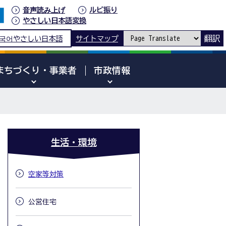
音声読み上げ
ルビ振り
やさしい日本語変換
翻訳
국어
やさしい日本語
サイトマップ
まちづくり・事業者
市政情報
生活・環境
空家等対策
公営住宅