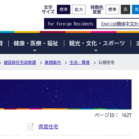
文字
背景色
サイズ
変更
For Foreign Residents
English
簡体中文
한
育
健康・医療・福祉
観光・文化・スポーツ
建設部住宅政策課
業務案内
生活・環境
公営住宅
ページID：
1627
県営住宅