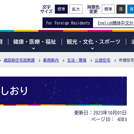
文字
背景色
サイズ
変更
For Foreign Residents
English
簡体中文
한
育
健康・医療・福祉
観光・文化・スポーツ
建設部住宅政策課
業務案内
生活・環境
公営住宅
市営住
しおり
更新日：2023年10月01日
ページID：
4383