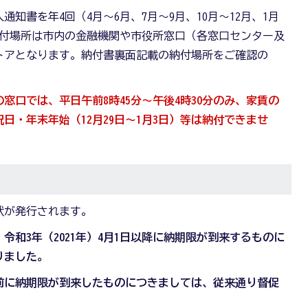
知書を年4回（4月～6月、7月～9月、10月～12月、1月
納付場所は市内の金融機関や市役所窓口（各窓口センター及
トアとなります。納付書裏面記載の納付場所をご確認の
。
窓口では、平日午前8時45分～午後4時30分のみ、家賃の
日・年末年始（12月29日～1月3日）等は納付できませ
状が発行されます。
令和3年（2021年）4月1日以降に納期限が到来するものに
りました。
日以前に納期限が到来したものにつきましては、従来通り督促