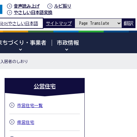
音声読み上げ
ルビ振り
やさしい日本語変換
翻訳
국어
やさしい日本語
サイトマップ
まちづくり・事業者
市政情報
宅入居者のしおり
公営住宅
市営住宅一覧
県営住宅