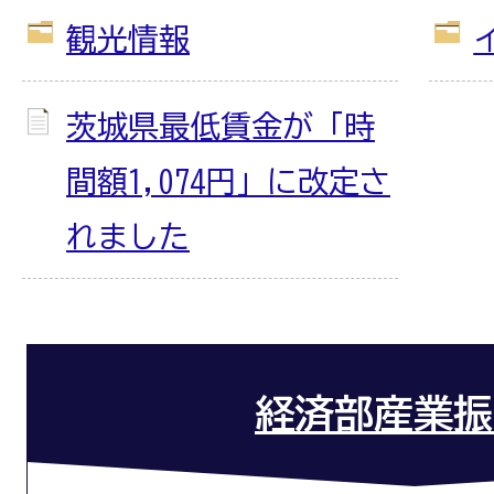
観光情報
茨城県最低賃金が「時
間額1,074円」に改定さ
れました
経済部産業振