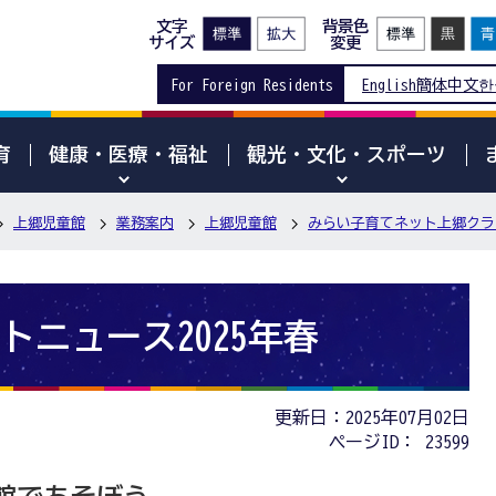
文字
背景色
サイズ
変更
For Foreign Residents
English
簡体中文
한
育
健康・医療・福祉
観光・文化・スポーツ
上郷児童館
業務案内
上郷児童館
みらい子育てネット上郷クラ
トニュース2025年春
更新日：2025年07月02日
ページID：
23599