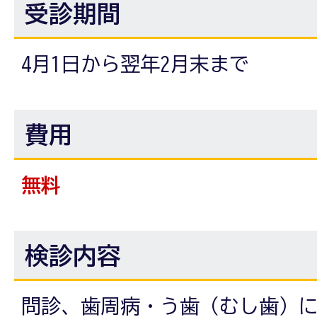
受診期間
4月1日から翌年2月末まで
費用
無料
検診内容
問診、歯周病・う歯（むし歯）