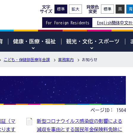
文字
背景色
サイズ
変更
For Foreign Residents
English
簡体中文
한
育
健康・医療・福祉
観光・文化・スポーツ
こども・保健部医療年金課
業務案内
お知らせ
ページID：
1504
者証（マ
新型コロナウイルス感染症の影響による
なります
減収を事由とする国民年金保険料免除に