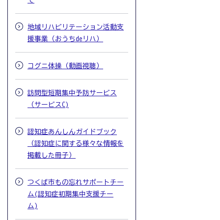
て
地域リハビリテーション活動支
援事業（おうちdeリハ）
コグニ体操（動画視聴）
訪問型短期集中予防サービス
（サービスC)
認知症あんしんガイドブック
（認知症に関する様々な情報を
掲載した冊子）
つくば市もの忘れサポートチー
ム(認知症初期集中支援チー
ム)