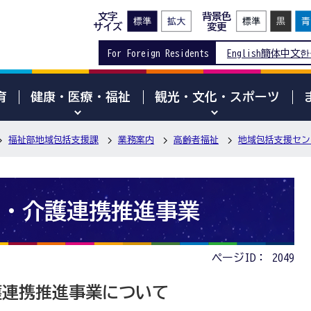
文字
背景色
サイズ
変更
For Foreign Residents
English
簡体中文
한
育
健康・医療・福祉
観光・文化・スポーツ
福祉部地域包括支援課
業務案内
高齢者福祉
地域包括支援セン
・介護連携推進事業
ページID：
2049
護連携推進事業について