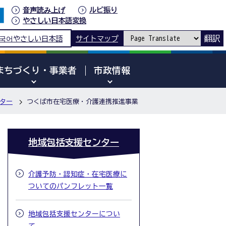
音声読み上げ
ルビ振り
やさしい日本語変換
翻訳
국어
やさしい日本語
サイトマップ
まちづくり・事業者
市政情報
ター
つくば市在宅医療・介護連携推進事業
地域包括支援センター
介護予防・認知症・在宅医療に
ついてのパンフレット一覧
地域包括支援センターについ