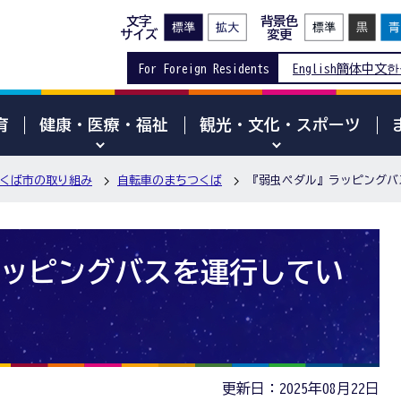
文字
背景色
サイズ
変更
For Foreign Residents
English
簡体中文
한
育
健康・医療・福祉
観光・文化・スポーツ
くば市の取り組み
自転車のまちつくば
『弱虫ペダル』ラッピングバ
ッピングバスを運行してい
更新日：2025年08月22日