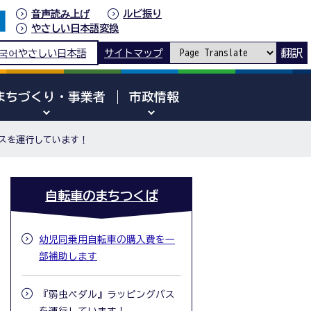
音声読み上げ
ルビ振り
やさしい日本語変換
翻訳
국어
やさしい日本語
サイトマップ
まちづくり・事業者
市政情報
スを運行しています！
自転車のまちつくば
幼児同乗用自転車の購入費を一
部補助します
『弱虫ペダル』ラッピングバス