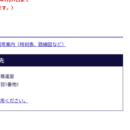
ます。）
利用案内（時刻表、路線図など）
先
ィ推進室
丁目1番地1
利用ください。