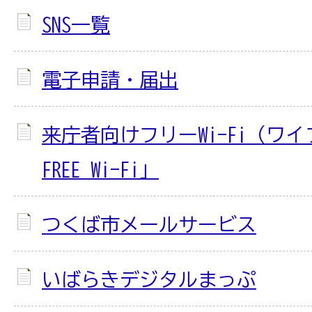
SNS一覧
電子申請・届出
来庁者向けフリーWi-Fi（ワイフ
FREE Wi-Fi」
つくば市メールサービス
いばらきデジタルまっぷ