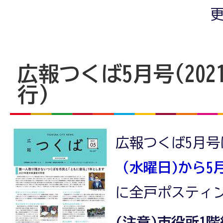
更
広報つくば5月号(202
行)
広報つくば5月号
（水曜日)から5
に全戸ポスティ
(注意)市役所1