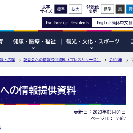
文字
背景色
サイズ
変更
For Foreign Residents
English
簡体中文
한
育
健康・医療・福祉
観光・文化・スポーツ
報・広聴
記者会への情報提供資料（プレスリリース）
令和3年
会への情報提供資料
更新日：2023年03月01日
ページID：
7367
料