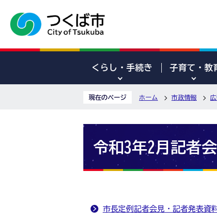
くらし・手続き
子育て・教
現在のページ
ホーム
市政情報
広
令和3年2月記者
市長定例記者会見・記者発表資