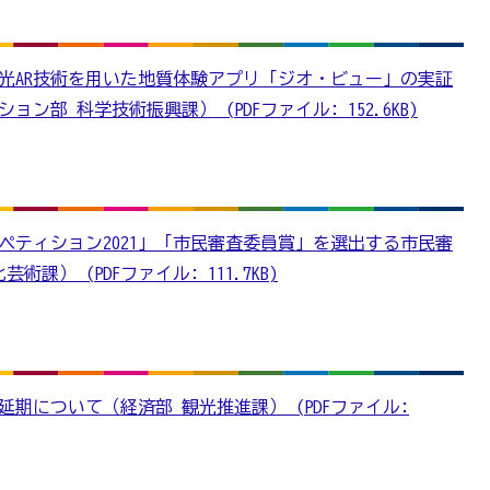
光AR技術を用いた地質体験アプリ「ジオ・ビュー」の実証
部 科学技術振興課） (PDFファイル: 152.6KB)
ペティション2021」「市民審査委員賞」を選出する市民審
課） (PDFファイル: 111.7KB)
延期について（経済部 観光推進課） (PDFファイル: