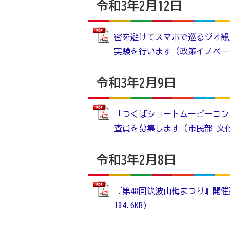
令和3年2月12日
密を避けてスマホで巡るジオ観
実験を行います（政策イノベーション
令和3年2月9日
「つくばショートムービーコン
査員を募集します（市民部 文化芸術
令和3年2月8日
『第48回筑波山梅まつり』開催
184.6KB)