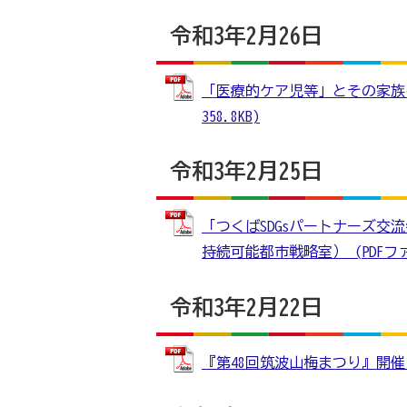
令和3年2月26日
「医療的ケア児等」とその家族を
358.8KB)
令和3年2月25日
「つくばSDGsパートナーズ
持続可能都市戦略室） (PDFファイル
令和3年2月22日
『第48回筑波山梅まつり』開催につ