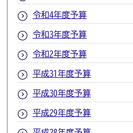
令和4年度予算
令和3年度予算
令和2年度予算
平成31年度予算
平成30年度予算
平成29年度予算
平成28年度予算