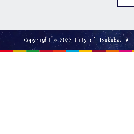
Copyright © 2023 City of Tsukuba. Al