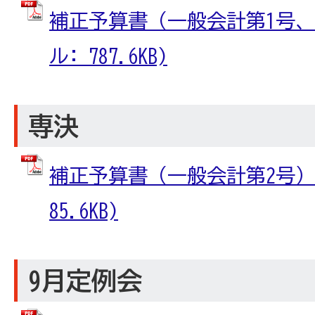
補正予算書（一般会計第1号、下
ル: 787.6KB)
専決
補正予算書（一般会計第2号） 
85.6KB)
9月定例会