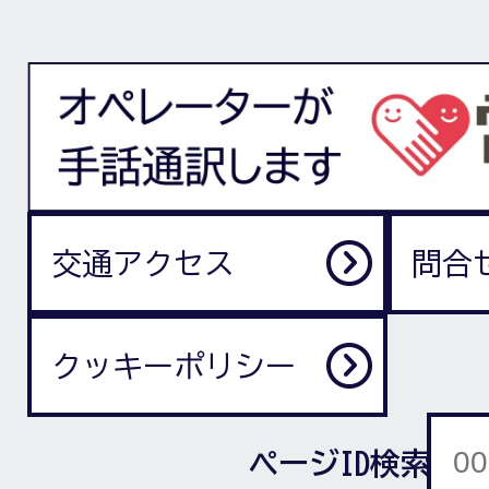
交通アクセス
問合
クッキーポリシー
ページID検索