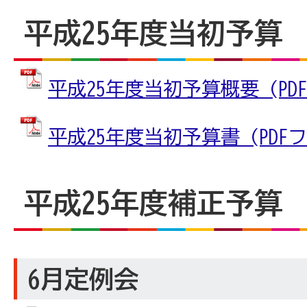
平成25年度当初予算
平成25年度当初予算概要 (PDFフ
平成25年度当初予算書 (PDFファ
平成25年度補正予算
6月定例会