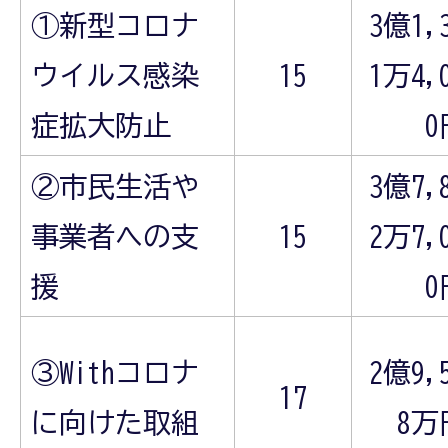
①新型コロナ
3億1,
ウイルス感染
15
1万4,
症拡大防止
0
②市民生活や
3億7,
事業者への支
15
2万7,
援
0
③Withコロナ
2億9,
17
に向けた取組
8万