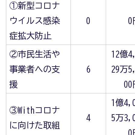
①新型コロナ
ウイルス感染
0
0
症拡大防止
②市民生活や
12億4
事業者への支
6
29万5
援
0
1億4,
③Withコロナ
4
5万3,
に向けた取組
0