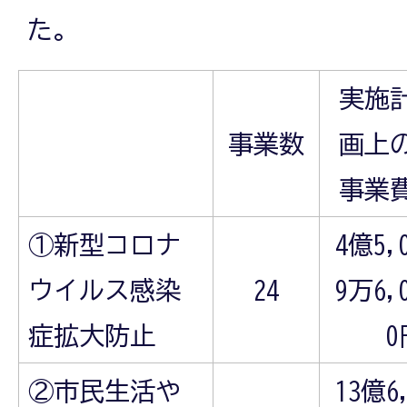
た。
実施
事業数
画上
事業
①新型コロナ
4億5,
ウイルス感染
24
9万6,
症拡大防止
0
②市民生活や
13億6