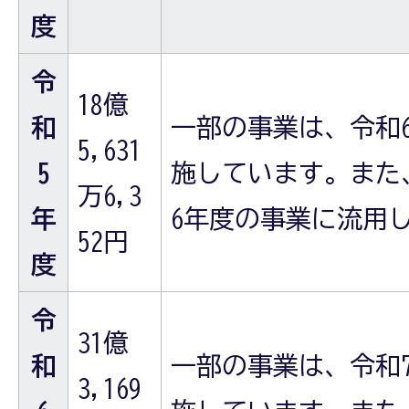
度
令
18億
和
一部の事業は、令和
5,631
5
施しています。また
万6,3
年
6年度の事業に流用
52円
度
令
31億
和
一部の事業は、令和
3,169