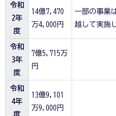
令和
14億7,470
一部の事業
2年
万4,000円
越して実施
度
令和
7億5,715万
3年
円
度
令和
13億9,101
4年
万9,000円
度