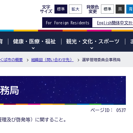
文字
背景色
サイズ
変更
For Foreign Residents
English
簡体中文
한
育
健康・医療・福祉
観光・文化・スポーツ
くば市の概要
組織図（問い合わせ先）
選挙管理委員会事務局
務局
ページID：
0537
管理及び啓発等）に関すること。