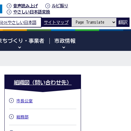
音声読み上げ
ルビ振り
やさしい日本語変換
翻訳
국어
やさしい日本語
サイトマップ
まちづくり・事業者
市政情報
組織図（問い合わせ先）
市長公室
総務部