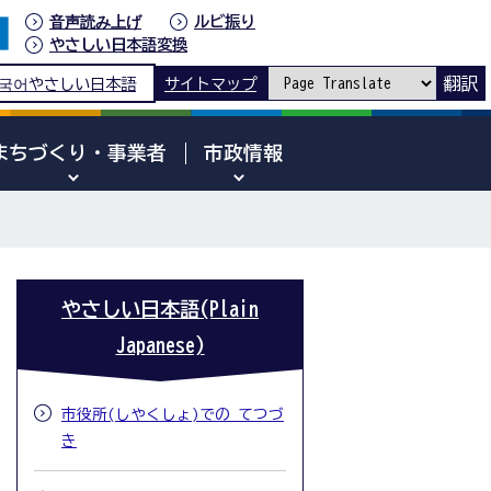
音声読み上げ
ルビ振り
やさしい日本語変換
翻訳
국어
やさしい日本語
サイトマップ
まちづくり・事業者
市政情報
やさしい日本語(Plain
Japanese)
市役所(しやくしょ)での てつづ
き