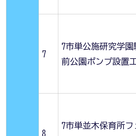
7市単公施研究学園
7
前公園ポンプ設置
7市単並木保育所フ
8