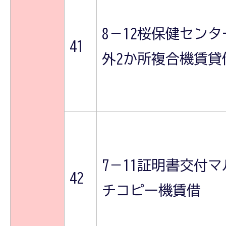
8－12桜保健センタ
41
外2か所複合機賃貸
7－11証明書交付マ
42
チコピー機賃借