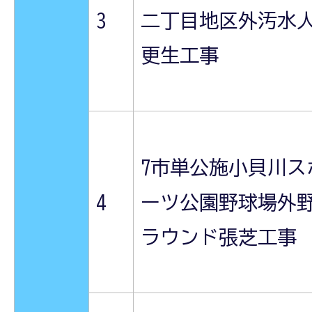
3
二丁目地区外汚水
更生工事
7市単公施小貝川ス
4
ーツ公園野球場外
ラウンド張芝工事