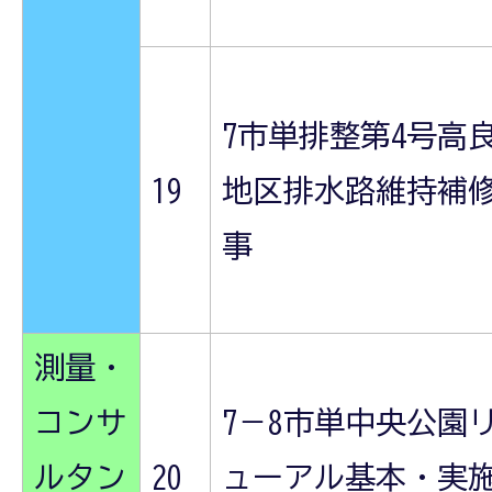
7市単排整第4号高
19
地区排水路維持補
事
測量・
コンサ
7－8市単中央公園
ルタン
20
ューアル基本・実