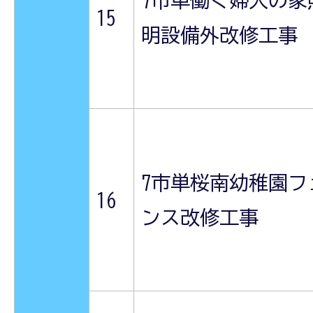
7市単働く婦人の家
15
明設備外改修工事
7市単桜南幼稚園フ
16
ンス改修工事