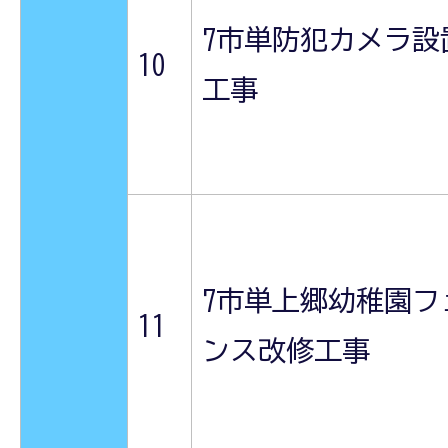
7市単防犯カメラ設
10
工事
7市単上郷幼稚園フ
11
ンス改修工事