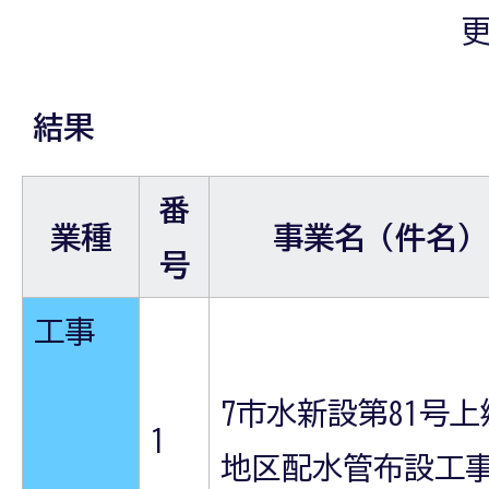
更
結果
番
業種
事業名（件名）
号
工事
7市水新設第81号上
1
地区配水管布設工