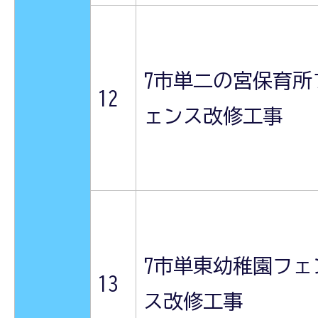
7市単二の宮保育所
12
ェンス改修工事
7市単東幼稚園フェ
13
ス改修工事