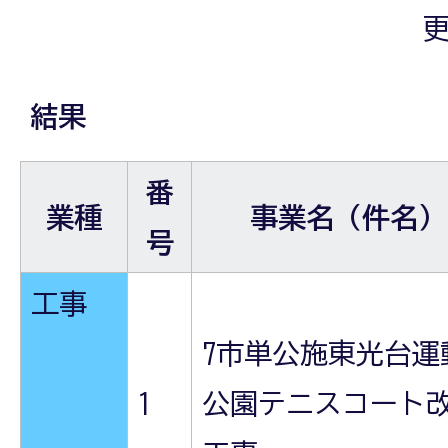
更
結果
番
業種
事業名（件名）
号
工事
7市単公施東光台運
1
公園テニスコート