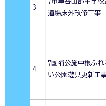
7市単谷田部中学校
3
道場床外改修工事
7国補公施中根ふれ
4
い公園遊具更新工