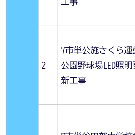
工事
7市単公施さくら運
2
公園野球場LED照明
新工事