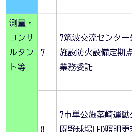
測量・
コンサ
7筑波交流センター
ルタン
7
施設防火設備定期
ト等
業務委託
7市単公施茎崎運動
8
園野球場LED照明更