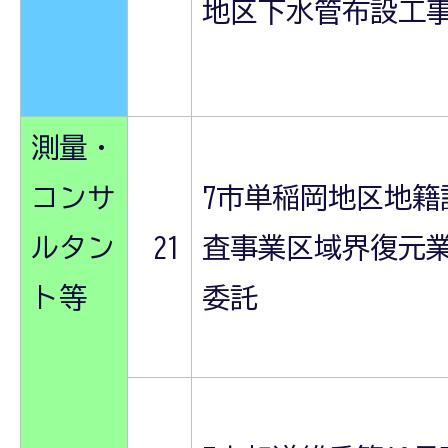
地区下水管布設工
測量・
コンサ
7市単稲岡地区地籍
ルタン
21
査事業区域界復元
ト等
委託