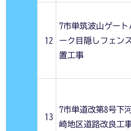
7市単筑波山ゲート
12
ーク目隠しフェン
置工事
7市単道改第8号下
13
崎地区道路改良工