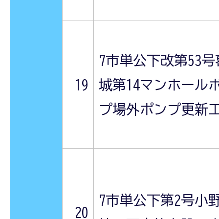
7市単公下改第53号
19
城第14マンホール
プ場外ポンプ更新
7市単公下第2号小
20