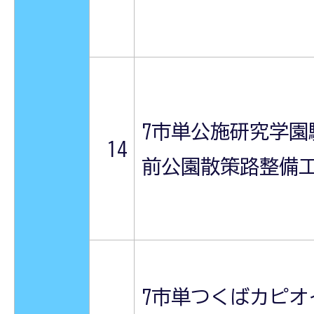
7市単公施研究学園
14
前公園散策路整備
7市単つくばカピオ