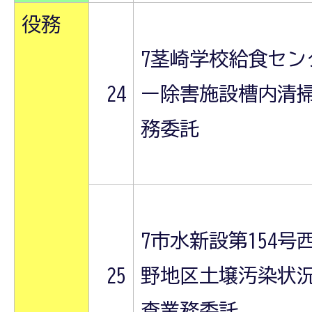
役務
7茎崎学校給食セン
24
ー除害施設槽内清
務委託
7市水新設第154号
25
野地区土壌汚染状
査業務委託