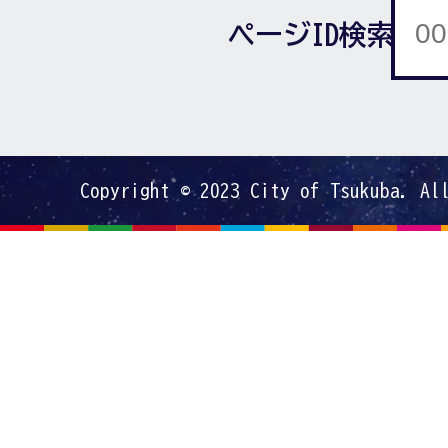
ページID検索
Copyright © 2023 City of Tsukuba. Al