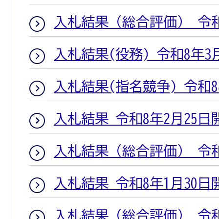
入札結果（総合評価） 令和
入札結果(役務) 令和8年3
入札結果(指名競争) 令和
入札結果 令和8年2月25日
入札結果（総合評価） 令和
入札結果 令和8年1月30日
入札結果（総合評価） 令和