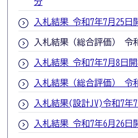
分
入札結果 令和7年7月25日
入札結果（総合評価） 令和
入札結果 令和7年7月8日
入札結果（総合評価） 令和
入札結果(設計JV)令和7年
入札結果 令和7年6月26日