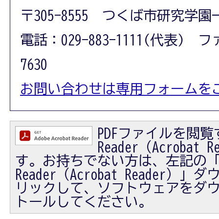
〒305-8555 つくば市研究学園
電話：029-883-1111(代表) フ
7630
お問い合わせは専用フォームを
PDFファイルを閲覧す
Reader（Acrobat
す。お持ちでない方は、左記の「Ad
Reader（Acrobat Reader
リックして、ソフトウェアをダ
トールしてください。