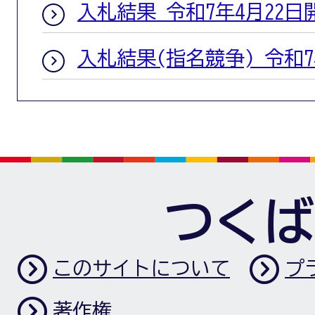
入札結果 令和7年4月22日
入札結果(指名競争) 令和7
つくば
このサイトについて
プ
著作権