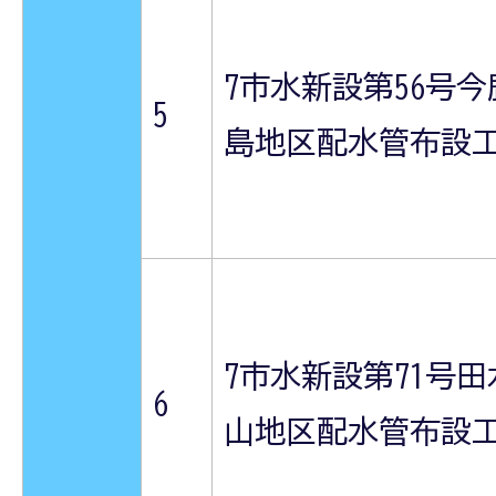
7市水新設第56号今
5
島地区配水管布設
7市水新設第71号田
6
山地区配水管布設