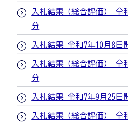
入札結果（総合評価） 令和
分
入札結果 令和7年10月8日
入札結果（総合評価） 令和
分
入札結果 令和7年9月25日
入札結果（総合評価） 令和