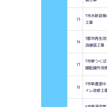
7市水新設第
15
工事
7都市再生改
16
良舗装工事
7市単つく
17
線配線外改
7市単豊里
18
イレ改修工
6市単道改第