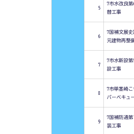
7市水改良第
5
替工事
7国補文展
6
元建物再整
7市水新設第
7
設工事
7市単茎崎
8
バーベキュ
7国補防通第
9
装工事