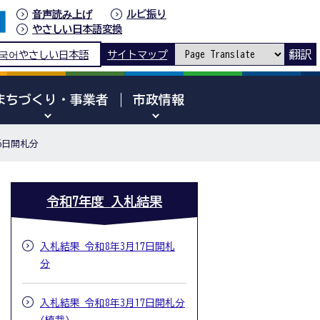
音声読み上げ
ルビ振り
やさしい日本語変換
翻訳
국어
やさしい日本語
サイトマップ
まちづくり・事業者
市政情報
6日開札分
令和7年度 入札結果
入札結果 令和8年3月17日開札
分
入札結果 令和8年3月17日開札分