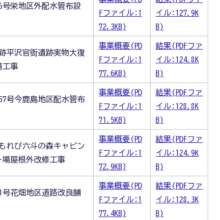
6号栄地区外配水管布設
Fファイル:1
イル:127.9K
72.3KB)
B)
事業概要(PD
結果(PDFファ
史跡平沢官衙遺跡実物大復
Fファイル:1
イル:124.8K
備工事
77.6KB)
B)
事業概要(PD
結果(PDFファ
57号今鹿島地区配水管布
Fファイル:1
イル:128.8K
71.5KB)
B)
事業概要(PD
結果(PDFファ
こもれび六斗の森キャビン
Fファイル:1
イル:124.9K
ー場屋根外改修工事
72.9KB)
B)
事業概要(PD
結果(PDFファ
1号花畑地区道路改良舗
Fファイル:1
イル:128.3K
77.4KB)
B)