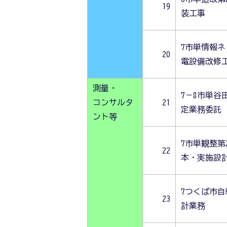
19
装工事
7市単情報
20
電設備改修
測量・
7－8市単谷
コンサルタ
21
定業務委託
ント等
7市単観整第
22
本・実施設
7つくば市
23
計業務