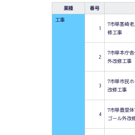
業種
番号
工事
7市単茎崎
1
修工事
7市単本庁
2
外改修工事
7市単市民
3
改修工事
7市単豊里体
4
ゴール外改