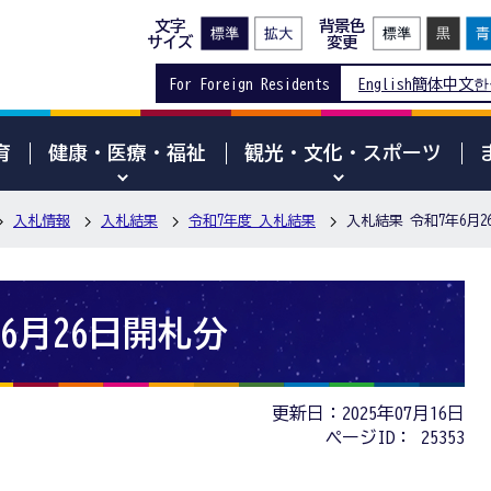
文字
背景色
サイズ
変更
For Foreign Residents
English
簡体中文
한
育
健康・医療・福祉
観光・文化・スポーツ
入札情報
入札結果
令和7年度 入札結果
入札結果 令和7年6月2
6月26日開札分
更新日：2025年07月16日
ページID：
25353