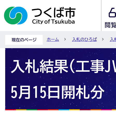
ホーム
入札のひろば
入
現在のページ
入札結果(工事J
5月15日開札分