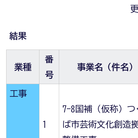
更
結果
番
業種
事業名（件名）
号
工事
7-8国補（仮称）つ
1
ば市芸術文化創造