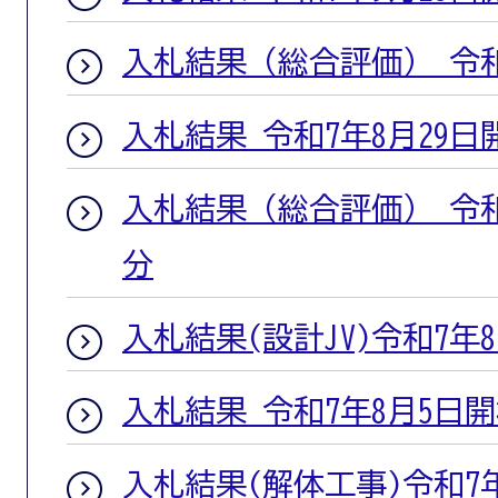
入札結果（総合評価） 令和
入札結果 令和7年8月29日
入札結果（総合評価） 令和
分
入札結果(設計JV)令和7年
入札結果 令和7年8月5日
入札結果(解体工事)令和7