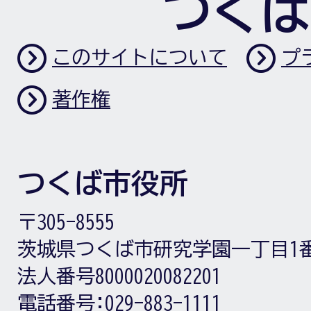
つくば
このサイトについて
プ
著作権
つくば市役所
〒305-8555
茨城県つくば市研究学園一丁目1
法人番号8000020082201
電話番号:
029-883-1111