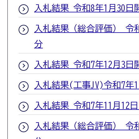
入札結果 令和8年1月30日
入札結果（総合評価） 令和
分
入札結果 令和7年12月3日
入札結果(工事JV)令和7年1
入札結果 令和7年11月12
入札結果（総合評価） 令和