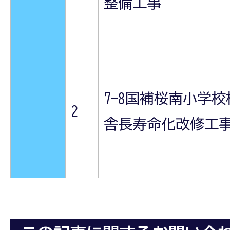
整備工事
7-8国補桜南小学校
2
舎長寿命化改修工