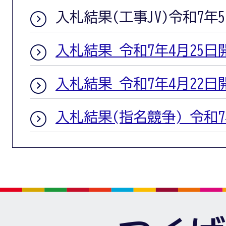
入札結果(工事JV)令和7年
入札結果 令和7年4月25日
入札結果 令和7年4月22日
入札結果(指名競争) 令和7