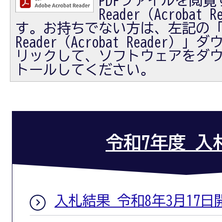
PDFファイルを閲覧す
Reader（Acrobat
す。お持ちでない方は、左記の「Ad
Reader（Acrobat Reader
リックして、ソフトウェアをダ
トールしてください。
令和7年度 入
入札結果 令和8年3月17日