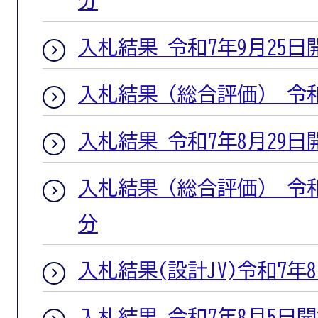
分
入札結果 令和7年9月25日
入札結果（総合評価） 令和
入札結果 令和7年8月29日
入札結果（総合評価） 令和
分
入札結果(設計JV)令和7年
入札結果 令和7年8月5日