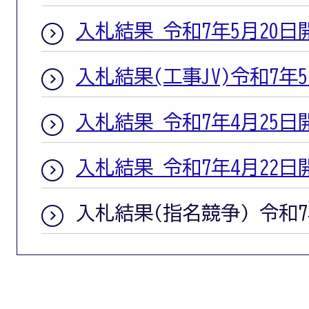
入札結果 令和7年5月20日
入札結果(工事JV)令和7年
入札結果 令和7年4月25日
入札結果 令和7年4月22日
入札結果(指名競争) 令和7