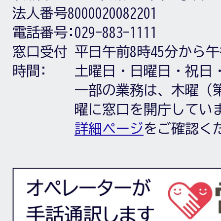
法人番号8000020082201
電話番号:
029-883-1111
窓口受付
平日午前8時45分から午
時間:
土曜日・日曜日・祝日
一部の業務は、木曜（第
曜に窓口を開庁してい
詳細ページ
をご確認く