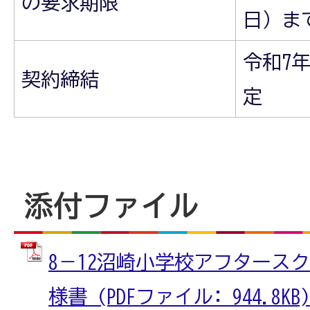
の要求期限
日）ま
令和7年
契約締結
定
添付ファイル
8－12沼崎小学校アフタース
様書 (PDFファイル: 944.8KB)