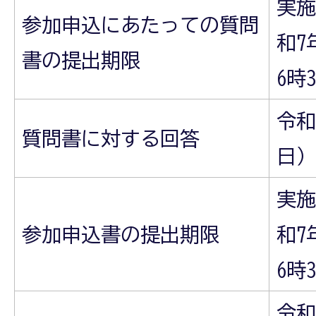
実施
参加申込にあたっての質問
和7
書の提出期限
6時
令和
質問書に対する回答
日）
実施
参加申込書の提出期限
和7
6時
令和