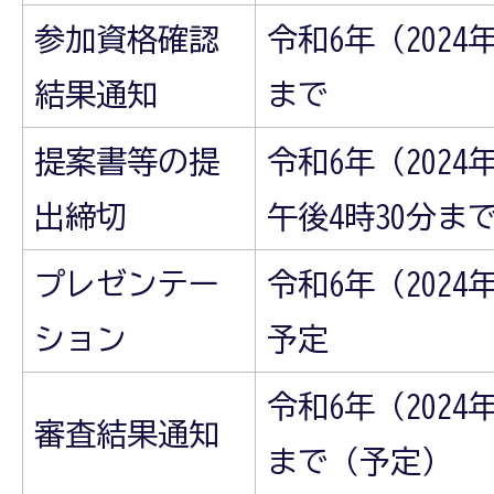
参加資格確認
令和6年（2024
結果通知
まで
提案書等の提
令和6年（2024
出締切
午後4時30分ま
プレゼンテー
令和6年（202
ション
予定
令和6年（202
審査結果通知
まで（予定）