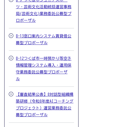
8-9 つくば市ジュニアスポー
ツ・芸術文化活動統括運営事務
局(芸術文化)業務委託公募型プ
ロポーザル
8-13窓口案内システム賃貸借公
募型プロポーザル
8-12つくば市一時預かり等空き
情報管理システム導入・運用保
守業務委託公募型プロポーザ
ル
【審査結果公表】8対話型組織構
築研修（令和8年度AIコーチング
プロジェクト）運営業務委託公
募型プロポーザル