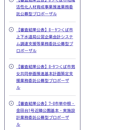
【審査結果公表】8つくば市地域
活性化人材育成事業推進業務委
託公募型プロポーザル
【審査結果公表】8－9つくば市
上下水道局公営企業会計システ
ム調達支援等業務委託公募型プ
ロポーザル
【審査結果公表】8-9つくば市男
女共同参画推進基本計画策定支
援業務委託公募型プロポーザ
ル
【審査結果公表】7-8市単中根・
金田台1号近隣公園基本・実施設
計業務委託公募型プロポーザ
ル