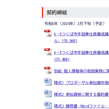
契約締結
令和6年（2024年）2月下旬（予定）
6－8つくば市手話奉仕員養成講
ル: 178.9KB)
6－8つくば市手話奉仕員養成講
157.4KB)
別紙 個人情報等の取扱業務に関する
様式1 プロポーザル参加意向表明書 
様式2 参加資格に関する誓約書 (W
様式3 質問書 (Wordファイル: 3