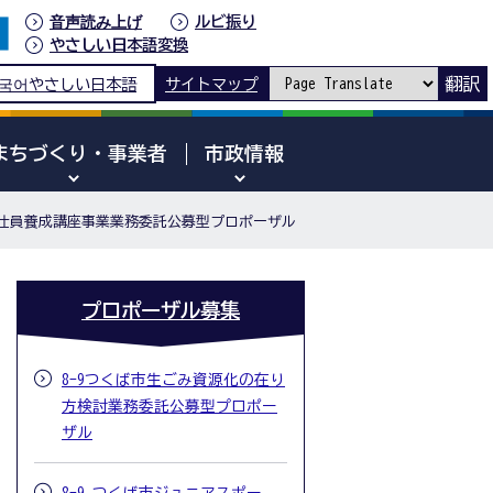
音声読み上げ
ルビ振り
やさしい日本語変換
翻訳
국어
やさしい日本語
サイトマップ
まちづくり・事業者
市政情報
奉仕員養成講座事業業務委託公募型プロポーザル
プロポーザル募集
8-9つくば市生ごみ資源化の在り
方検討業務委託公募型プロポー
ザル