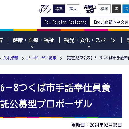
文字
背景色
サイズ
変更
For Foreign Residents
English
簡体中文
한
育
健康・医療・福祉
観光・文化・スポーツ
入札情報
プロポーザル募集
【審査結果公表】6－8つくば市手話
6－8つくば市手話奉仕員養
託公募型プロポーザル
更新日：2024年02月05日