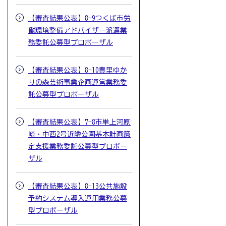
【審査結果公表】8-9つくば市労
働環境整備アドバイザー派遣業
務委託公募型プロポーザル
【審査結果公表】8-10豊里ゆか
りの森芸術事業企画運営業務委
託公募型プロポーザル
【審査結果公表】7-8市単上河原
崎・中西2号近隣公園基本計画策
定支援業務委託公募型プロポー
ザル
【審査結果公表】8-13公共施設
予約システム導入運用業務公募
型プロポーザル