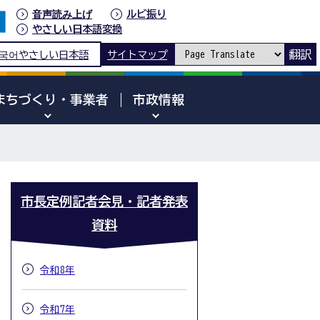
音声読み上げ
ルビ振り
やさしい日本語変換
翻訳
국어
やさしい日本語
サイトマップ
まちづくり・事業者
市政情報
市長定例記者会見・記者発表
資料
令和8年
令和7年