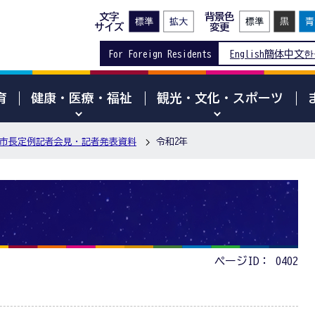
文字
背景色
サイズ
変更
For Foreign Residents
English
簡体中文
한
育
健康・医療・福祉
観光・文化・スポーツ
市長定例記者会見・記者発表資料
令和2年
ページID：
0402