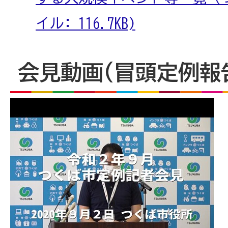
イル: 116.7KB)
会見動画(冒頭定例報